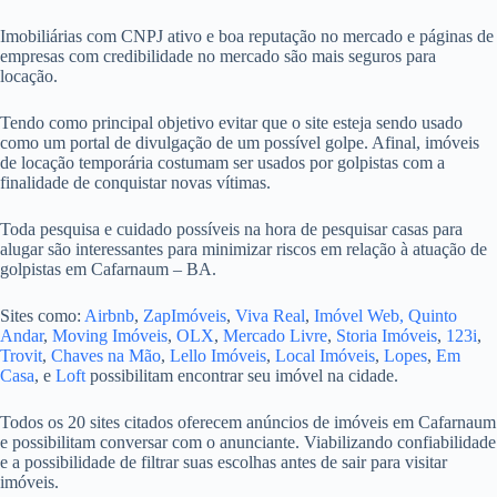
Imobiliárias com CNPJ ativo e boa reputação no mercado e páginas de
empresas com credibilidade no mercado são mais seguros para
locação.
Tendo como principal objetivo evitar que o site esteja sendo usado
como um portal de divulgação de um possível golpe. Afinal, imóveis
de locação temporária costumam ser usados por golpistas com a
finalidade de conquistar novas vítimas.
Toda pesquisa e cuidado possíveis na hora de pesquisar casas para
alugar são interessantes para minimizar riscos em relação à atuação de
golpistas em Cafarnaum – BA.
Sites como:
Airbnb
,
ZapImóveis
,
Viva Real
,
Imóvel Web,
Quinto
Andar
,
Moving Imóveis
,
OLX
,
Mercado Livre
,
Storia Imóveis
,
123i
,
Trovit
,
Chaves na Mão
,
Lello Imóveis
,
Local Imóveis
,
Lopes
,
Em
Casa
, e
Loft
possibilitam encontrar seu imóvel na cidade.
Todos os 20 sites citados oferecem anúncios de imóveis em Cafarnaum
e possibilitam conversar com o anunciante. Viabilizando confiabilidade
e a possibilidade de filtrar suas escolhas antes de sair para visitar
imóveis.