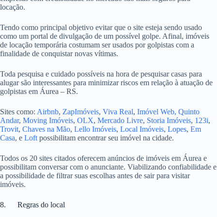
locação.
Tendo como principal objetivo evitar que o site esteja sendo usado
como um portal de divulgação de um possível golpe. Afinal, imóveis
de locação temporária costumam ser usados por golpistas com a
finalidade de conquistar novas vítimas.
Toda pesquisa e cuidado possíveis na hora de pesquisar casas para
alugar são interessantes para minimizar riscos em relação à atuação de
golpistas em Áurea – RS.
Sites como:
Airbnb
,
ZapImóveis
,
Viva Real
,
Imóvel Web,
Quinto
Andar
,
Moving Imóveis
,
OLX
,
Mercado Livre
,
Storia Imóveis
,
123i
,
Trovit
,
Chaves na Mão
,
Lello Imóveis
,
Local Imóveis
,
Lopes
,
Em
Casa
, e
Loft
possibilitam encontrar seu imóvel na cidade.
Todos os 20 sites citados oferecem anúncios de imóveis em Áurea e
possibilitam conversar com o anunciante. Viabilizando confiabilidade e
a possibilidade de filtrar suas escolhas antes de sair para visitar
imóveis.
8. Regras do local