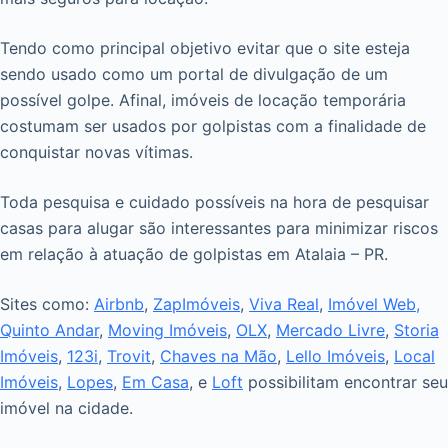
Tendo como principal objetivo evitar que o site esteja
sendo usado como um portal de divulgação de um
possível golpe. Afinal, imóveis de locação temporária
costumam ser usados por golpistas com a finalidade de
conquistar novas vítimas.
Toda pesquisa e cuidado possíveis na hora de pesquisar
casas para alugar são interessantes para minimizar riscos
em relação à atuação de golpistas em Atalaia – PR.
Sites como:
Airbnb
,
ZapImóveis
,
Viva Real
,
Imóvel Web,
Quinto Andar
,
Moving Imóveis
,
OLX
,
Mercado Livre
,
Storia
Imóveis
,
123i
,
Trovit
,
Chaves na Mão
,
Lello Imóveis
,
Local
Imóveis
,
Lopes
,
Em Casa
, e
Loft
possibilitam encontrar seu
imóvel na cidade.