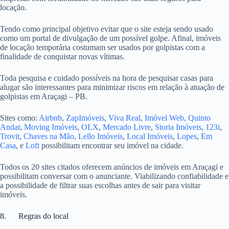
locação.
Tendo como principal objetivo evitar que o site esteja sendo usado
como um portal de divulgação de um possível golpe. Afinal, imóveis
de locação temporária costumam ser usados por golpistas com a
finalidade de conquistar novas vítimas.
Toda pesquisa e cuidado possíveis na hora de pesquisar casas para
alugar são interessantes para minimizar riscos em relação à atuação de
golpistas em Araçagi – PB.
Sites como:
Airbnb
,
ZapImóveis
,
Viva Real
,
Imóvel Web,
Quinto
Andar
,
Moving Imóveis
,
OLX
,
Mercado Livre
,
Storia Imóveis
,
123i
,
Trovit
,
Chaves na Mão
,
Lello Imóveis
,
Local Imóveis
,
Lopes
,
Em
Casa
, e
Loft
possibilitam encontrar seu imóvel na cidade.
Todos os 20 sites citados oferecem anúncios de imóveis em Araçagi e
possibilitam conversar com o anunciante. Viabilizando confiabilidade e
a possibilidade de filtrar suas escolhas antes de sair para visitar
imóveis.
8. Regras do local