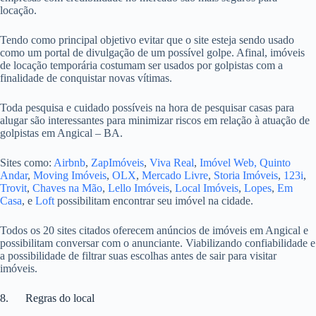
locação.
Tendo como principal objetivo evitar que o site esteja sendo usado
como um portal de divulgação de um possível golpe. Afinal, imóveis
de locação temporária costumam ser usados por golpistas com a
finalidade de conquistar novas vítimas.
Toda pesquisa e cuidado possíveis na hora de pesquisar casas para
alugar são interessantes para minimizar riscos em relação à atuação de
golpistas em Angical – BA.
Sites como:
Airbnb
,
ZapImóveis
,
Viva Real
,
Imóvel Web,
Quinto
Andar
,
Moving Imóveis
,
OLX
,
Mercado Livre
,
Storia Imóveis
,
123i
,
Trovit
,
Chaves na Mão
,
Lello Imóveis
,
Local Imóveis
,
Lopes
,
Em
Casa
, e
Loft
possibilitam encontrar seu imóvel na cidade.
Todos os 20 sites citados oferecem anúncios de imóveis em Angical e
possibilitam conversar com o anunciante. Viabilizando confiabilidade e
a possibilidade de filtrar suas escolhas antes de sair para visitar
imóveis.
8. Regras do local