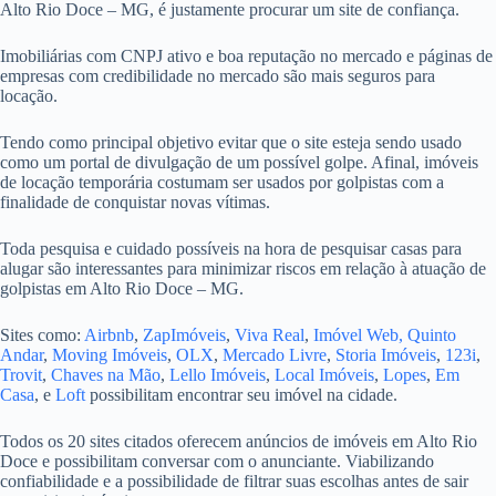
Alto Rio Doce – MG, é justamente procurar um site de confiança.
Imobiliárias com CNPJ ativo e boa reputação no mercado e páginas de
empresas com credibilidade no mercado são mais seguros para
locação.
Tendo como principal objetivo evitar que o site esteja sendo usado
como um portal de divulgação de um possível golpe. Afinal, imóveis
de locação temporária costumam ser usados por golpistas com a
finalidade de conquistar novas vítimas.
Toda pesquisa e cuidado possíveis na hora de pesquisar casas para
alugar são interessantes para minimizar riscos em relação à atuação de
golpistas em Alto Rio Doce – MG.
Sites como:
Airbnb
,
ZapImóveis
,
Viva Real
,
Imóvel Web,
Quinto
Andar
,
Moving Imóveis
,
OLX
,
Mercado Livre
,
Storia Imóveis
,
123i
,
Trovit
,
Chaves na Mão
,
Lello Imóveis
,
Local Imóveis
,
Lopes
,
Em
Casa
, e
Loft
possibilitam encontrar seu imóvel na cidade.
Todos os 20 sites citados oferecem anúncios de imóveis em Alto Rio
Doce e possibilitam conversar com o anunciante. Viabilizando
confiabilidade e a possibilidade de filtrar suas escolhas antes de sair