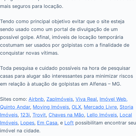
mais seguros para locação.
Tendo como principal objetivo evitar que o site esteja
sendo usado como um portal de divulgação de um
possível golpe. Afinal, imóveis de locação temporária
costumam ser usados por golpistas com a finalidade de
conquistar novas vítimas.
Toda pesquisa e cuidado possíveis na hora de pesquisar
casas para alugar são interessantes para minimizar riscos
em relação à atuação de golpistas em Alfenas – MG.
Sites como:
Airbnb
,
ZapImóveis
,
Viva Real
,
Imóvel Web,
Quinto Andar
,
Moving Imóveis
,
OLX
,
Mercado Livre
,
Storia
Imóveis
,
123i
,
Trovit
,
Chaves na Mão
,
Lello Imóveis
,
Local
Imóveis
,
Lopes
,
Em Casa
, e
Loft
possibilitam encontrar seu
imóvel na cidade.